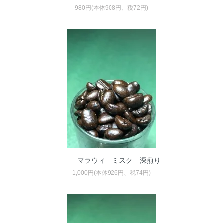
980円(本体908円、税72円)
マラウィ ミスク 深煎り
1,000円(本体926円、税74円)