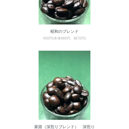
昭和のブレンド
950円(本体880円、税70円)
家路（深煎りブレンド） 深煎り