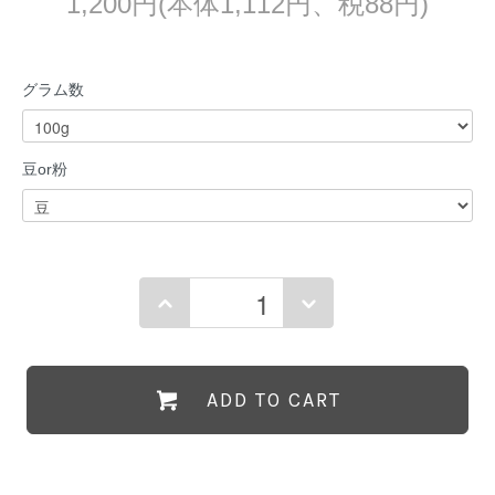
1,200円(本体1,112円、税88円)
グラム数
豆or粉
ADD TO CART