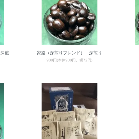
中深煎
家路（深煎りブレンド） 深煎り
980円(本体908円、税72円)