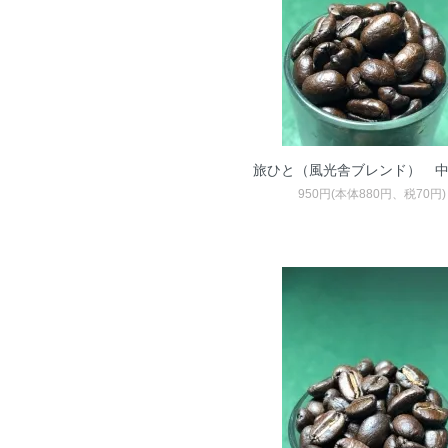
旅ひと（風光舎ブレンド） 
950円(本体880円、税70円)