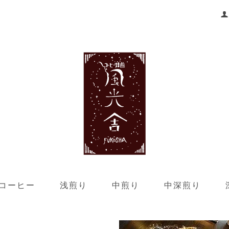
コーヒー
浅煎り
中煎り
中深煎り