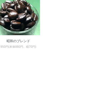
昭和のブレンド
950円(本体880円、税70円)