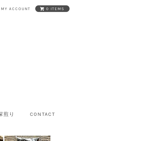
MY ACCOUNT
0 ITEMS
深煎り
CONTACT