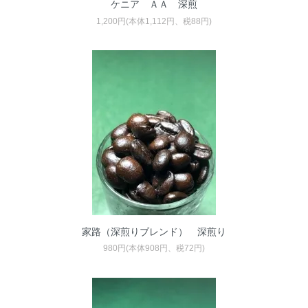
ケニア ＡＡ 深煎
1,200円(本体1,112円、税88円)
家路（深煎りブレンド） 深煎り
980円(本体908円、税72円)