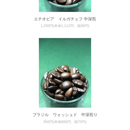
エチオピア イルガチェフ 中深煎
1,200円(本体1,112円、税88円)
ブラジル ウォッシュド 中深煎り
950円(本体880円、税70円)